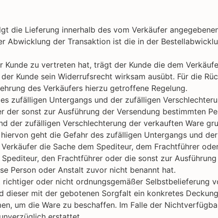
folgt die Lieferung innerhalb des vom Verkäufer angegeben
 der Abwicklung der Transaktion ist die in der Bestellabwic
er Kunde zu vertreten hat, trägt der Kunde die dem Verkäuf
n der Kunde sein Widerrufsrecht wirksam ausübt. Für die R
lehrung des Verkäufers hierzu getroffene Regelung.
es zufälligen Untergangs und der zufälligen Verschlechter
r der sonst zur Ausführung der Versendung bestimmten Pers
und der zufälligen Verschlechterung der verkauften Ware g
iervon geht die Gefahr des zufälligen Untergangs und der
r Verkäufer die Sache dem Spediteur, dem Frachtführer od
 Spediteur, den Frachtführer oder die sonst zur Ausführun
e Person oder Anstalt zuvor nicht benannt hat.
ht richtiger oder nicht ordnungsgemäßer Selbstbelieferung vo
und dieser mit der gebotenen Sorgfalt ein konkretes Deckun
n, um die Ware zu beschaffen. Im Falle der Nichtverfügbar
nverzüglich erstattet.