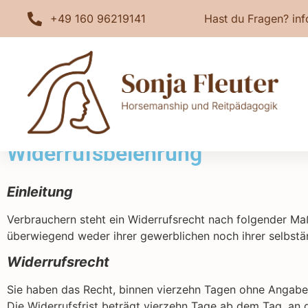
+49 160 96219141
Hast du Fragen? inf
Widerrufsbelehrung und AGB
Widerrufsbelehrung
Einleitung
Verbrauchern steht ein Widerrufsrecht nach folgender Maß
überwiegend weder ihrer gewerblichen noch ihrer selbstä
Widerrufsrecht
Sie haben das Recht, binnen vierzehn Tagen ohne Angabe
Die Widerrufsfrist beträgt vierzehn Tage ab dem Tag, an d