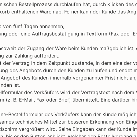
nischen Bestellprozess durchlaufen hat, durch Klicken des 
korb enthaltenen Waren ab. Ferner kann der Kunde das Ang
b von fünf Tagen annehmen,
ung oder eine Auftragsbestätigung in Textform (Fax oder E-
 insoweit der Zugang der Ware beim Kunden maßgeblich ist,
g zur Zahlung auffordert.
er Vertrag in dem Zeitpunkt zustande, in dem eine der vorg
g des Angebots durch den Kunden zu laufen und endet mit
ngebot des Kunden innerhalb vorgenannter Frist nicht an, 
nden ist.
ellformular des Verkäufers wird der Vertragstext nach dem
 (z. B. E-Mail, Fax oder Brief) übermittelt. Eine darüber
line-Bestellformular des Verkäufers kann der Kunde mögli
rksames technisches Mittel zur besseren Erkennung von Ein
ildschirm vergrößert wird. Seine Eingaben kann der Kunde 
n, bis er den Button anklickt, welcher den Bestellvorgang a