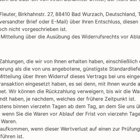
Fleuter, Birkhahnstr. 27, 88410 Bad Wurzach, Deutschland, 
t versandter Brief oder E-Mail) über Ihren Entschluss, diese
ch nicht vorgeschrieben ist.
e Mitteilung über die Ausübung des Widerrufsrechts vor Abl
Zahlungen, die wir von Ihnen erhalten haben, einschließlic
eferung als die von uns angebotene, günstigste Standardlie
tteilung über Ihren Widerruf dieses Vertrags bei uns eing
ransaktion eingesetzt haben, es sei denn, mit Ihnen wurde a
t. Wir können die Rückzahlung verweigern, bis wir die Wa
dt haben, je nachdem, welches der frühere Zeitpunkt ist.
stens binnen vierzehn Tagen ab dem Tag, an dem Sie uns üb
, wenn Sie die Waren vor Ablauf der Frist von vierzehn Tag
 Waren.
 aufkommen, wenn dieser Wertverlust auf einen zur Prüfung
ühren ist.